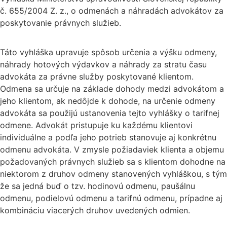
č. 655/2004 Z. z., o odmenách a náhradách advokátov za
poskytovanie právnych služieb.
Táto vyhláška upravuje spôsob určenia a výšku odmeny,
náhrady hotových výdavkov a náhrady za stratu času
advokáta za právne služby poskytované klientom.
Odmena sa určuje na základe dohody medzi advokátom a
jeho klientom, ak nedôjde k dohode, na určenie odmeny
advokáta sa použijú ustanovenia tejto vyhlášky o tarifnej
odmene. Advokát pristupuje ku každému klientovi
individuálne a podľa jeho potrieb stanovuje aj konkrétnu
odmenu advokáta. V zmysle požiadaviek klienta a objemu
požadovaných právnych služieb sa s klientom dohodne na
niektorom z druhov odmeny stanovených vyhláškou, s tým
že sa jedná buď o tzv. hodinovú odmenu, paušálnu
odmenu, podielovú odmenu a tarifnú odmenu, prípadne aj
kombináciu viacerých druhov uvedených odmien.